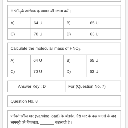
HNO
के आण्विक द्रव्यमान की गणना करें।
3
A)
64 U
B)
65 U
C)
70 U
D)
63 U
Calculate the molecular mass of HNO
.
3
A)
64 U
B)
65 U
C)
70 U
D)
63 U
Answer Key : D
For (Question No. 7)
Question No. 8
परिवर्तनशील भार (varying load) के अंतर्गत, ऐसे भार के कई चक्रों के बाद
सामग्री की विफलता, ______ कहलाती है।