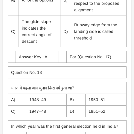
A)
All of the options
B)
respect to the proposed
alignment
The glide slope
Runway edge from the
indicates the
C)
D)
landing side is called
correct angle of
threshold
descent
Answer Key : A
For (Question No. 17)
Question No. 18
भारत में पहला आम चुनाव किस वर्ष हुआ था?
A)
1948–49
B)
1950–51
C)
1947–48
D)
1951–52
In which year was the first general election held in India?