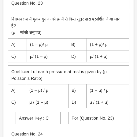
Question No. 23
विरामावस्था में भूदाब गुणांक को इनमें से किस सूत्र द्वारा प्रदर्शित किया जाता
है?
(μ – प्वांसो अनुपात)
A)
(1 – μ)/ μ
B)
(1 + μ)/ μ
C)
μ/ (1 – μ)
D)
μ/ (1 + μ)
Coefficient of earth pressure at rest is given by:(μ –
Poisson’s Ratio)
A)
(1 – μ) / μ
B)
(1 + μ) / μ
C)
μ / (1 – μ)
D)
μ / (1 + μ)
Answer Key : C
For (Question No. 23)
Question No. 24