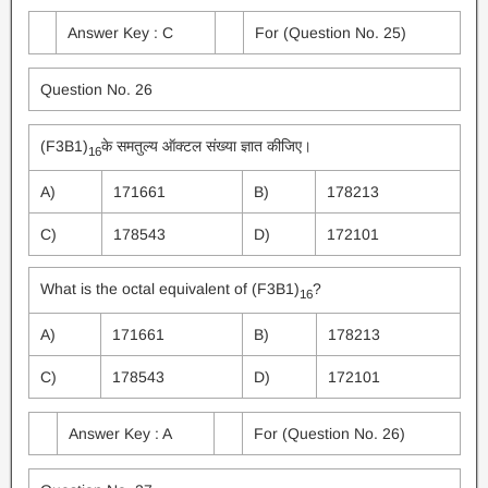
Answer Key : C
For (Question No. 25)
Question No. 26
(F3B1)
के समतुल्य ऑक्टल संख्या ज्ञात कीजिए।
16
A)
171661
B)
178213
C)
178543
D)
172101
What is the octal equivalent of (F3B1)
?
16
A)
171661
B)
178213
C)
178543
D)
172101
Answer Key : A
For (Question No. 26)