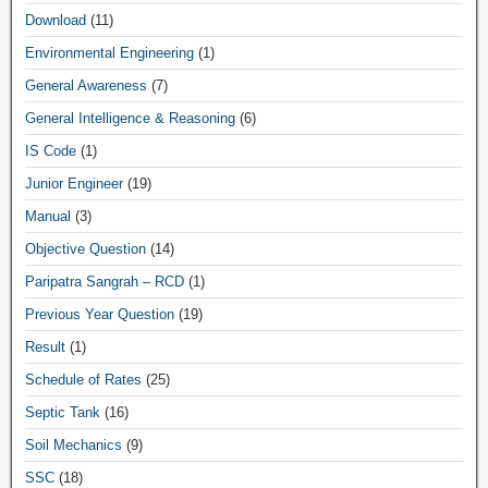
Download
(11)
Environmental Engineering
(1)
General Awareness
(7)
General Intelligence & Reasoning
(6)
IS Code
(1)
Junior Engineer
(19)
Manual
(3)
Objective Question
(14)
Paripatra Sangrah – RCD
(1)
Previous Year Question
(19)
Result
(1)
Schedule of Rates
(25)
Septic Tank
(16)
Soil Mechanics
(9)
SSC
(18)